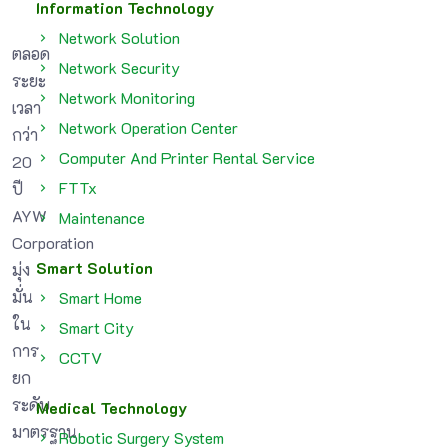
Information Technology
Network Solution
ตลอด
Network Security
ระยะ
Network Monitoring
เวลา
Network Operation Center
กว่า
Computer And Printer Rental Service
20
FTTx
ปี
AYW
Maintenance
Corporation
Smart Solution
มุ่ง
มั่น
Smart Home
ใน
Smart City
การ
CCTV
ยก
ระดับ
Medical Technology
มาตรฐาน
Robotic Surgery System