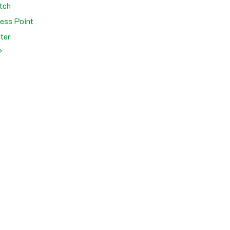
tch
ess Point
ter
P