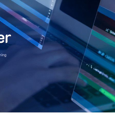
er
hing