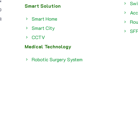
น
Swi
Smart Solution
อ
Acc
ง
Smart Home
Rou
Smart City
SF
CCTV
Medical Technology
Robotic Surgery System
Copyright © 2025 All rights reserved.