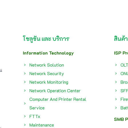
โซลูชัน และ บริการ
สินค้า
Information Technology
ISP Pr
Network Solution
OL
่น
Network Security
ON
Network Monitoring
Bro
Network Operation Center
SF
Computer And Printer Rental
Fir
Service
Bat
FTTx
SMB P
Maintenance