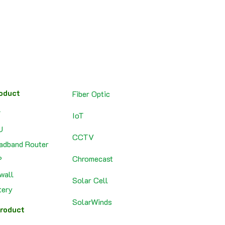
oduct
Fiber Optic
T
IoT
U
CCTV
adband Router
Chromecast
P
ewall
Solar Cell
tery
SolarWinds
roduct