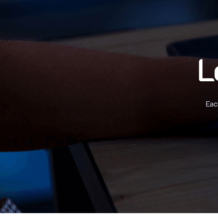
L
Eac