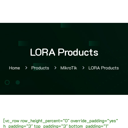
LORA Products
Home
Products
MikroTik
LORA Products
[vc_row row_height_percent=”0″ override_padding=”yes”
h_padding=”3″ top_padding=”3″ bottom_padding=”1″