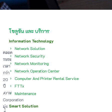
โซลูชัน และ บริการ
Information Technology
Network Solution
ตลอด
Network Security
ระยะ
Network Monitoring
เวลา
Network Operation Center
กว่า
Computer And Printer Rental Service
20
FTTx
ปี
AYW
Maintenance
Corporation
Smart Solution
มุ่ง