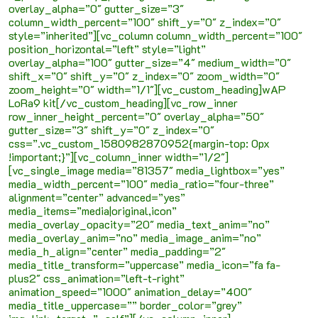
overlay_alpha=”0″ gutter_size=”3″
column_width_percent=”100″ shift_y=”0″ z_index=”0″
style=”inherited”][vc_column column_width_percent=”100″
position_horizontal=”left” style=”light”
overlay_alpha=”100″ gutter_size=”4″ medium_width=”0″
shift_x=”0″ shift_y=”0″ z_index=”0″ zoom_width=”0″
zoom_height=”0″ width=”1/1″][vc_custom_heading]wAP
LoRa9 kit[/vc_custom_heading][vc_row_inner
row_inner_height_percent=”0″ overlay_alpha=”50″
gutter_size=”3″ shift_y=”0″ z_index=”0″
css=”.vc_custom_1580982870952{margin-top: 0px
!important;}”][vc_column_inner width=”1/2″]
[vc_single_image media=”81357″ media_lightbox=”yes”
media_width_percent=”100″ media_ratio=”four-three”
alignment=”center” advanced=”yes”
media_items=”media|original,icon”
media_overlay_opacity=”20″ media_text_anim=”no”
media_overlay_anim=”no” media_image_anim=”no”
media_h_align=”center” media_padding=”2″
media_title_transform=”uppercase” media_icon=”fa fa-
plus2″ css_animation=”left-t-right”
animation_speed=”1000″ animation_delay=”400″
media_title_uppercase=”” border_color=”grey”