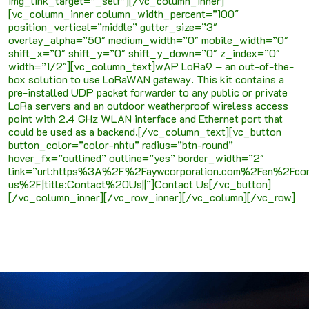
img_link_target=”_self”][/vc_column_inner]
[vc_column_inner column_width_percent=”100″
position_vertical=”middle” gutter_size=”3″
overlay_alpha=”50″ medium_width=”0″ mobile_width=”0″
shift_x=”0″ shift_y=”0″ shift_y_down=”0″ z_index=”0″
width=”1/2″][vc_column_text]wAP LoRa9 – an out-of-the-
box solution to use LoRaWAN gateway. This kit contains a
pre-installed UDP packet forwarder to any public or private
LoRa servers and an outdoor weatherproof wireless access
point with 2.4 GHz WLAN interface and Ethernet port that
could be used as a backend.[/vc_column_text][vc_button
button_color=”color-nhtu” radius=”btn-round”
hover_fx=”outlined” outline=”yes” border_width=”2″
link=”url:https%3A%2F%2Faywcorporation.com%2Fen%2Fcon
us%2F|title:Contact%20Us||”]Contact Us[/vc_button]
[/vc_column_inner][/vc_row_inner][/vc_column][/vc_row]