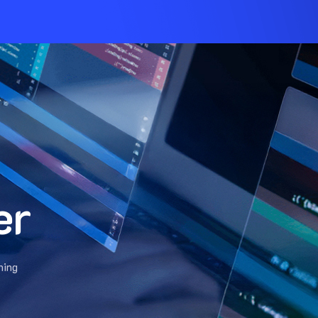
er
hing