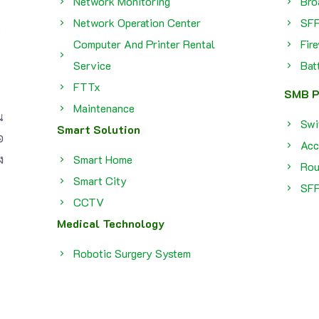
Network Monitoring
Bro
Network Operation Center
SF
Computer And Printer Rental
Fir
Service
Bat
FTTx
SMB P
Maintenance
น
Swi
Smart Solution
อ
Acc
ง
Smart Home
Rou
Smart City
SF
CCTV
Medical Technology
Robotic Surgery System