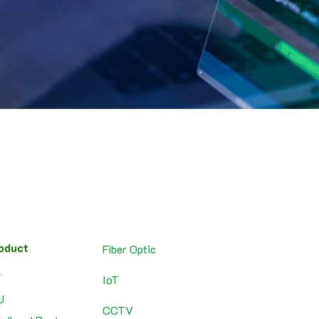
oduct
Fiber Optic
T
IoT
U
CCTV