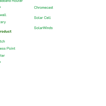
adband Router
Chromecast
P
ewall
Solar Cell
tery
SolarWinds
roduct
tch
ess Point
ter
P