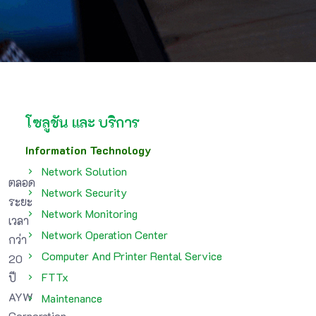
โซลูชัน และ บริการ
Information Technology
Network Solution
ตลอด
Network Security
ระยะ
Network Monitoring
เวลา
Network Operation Center
กว่า
Computer And Printer Rental Service
20
FTTx
ปี
AYW
Maintenance
Corporation